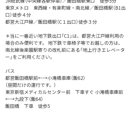
JR総武線（中央線各駅停車）／飯田橋駅東口 徒歩5分
東京メトロ 東西線・有楽町線・南北線／飯田橋駅（B1出
口）徒歩４分
都営大江戸線／飯田橋駅（C１出口）徒歩３分
＊当に一番近い地下鉄出口「C1」は、都営大江戸線利用の
場合のみ便利です。 地下鉄で車椅子等でお越しの方は、
南北線後楽園駅寄りの改札前にある「地上行きエレベータ
ー」をご利用ください。
バス
都営飯田橋駅前←→小滝橋車庫（飯62）
（昼間だけの運行です。）
東京新宿メディカルセンター前 下車すぐ 小滝橋車庫前
←→九段下（飯64）
飯田橋 下車 徒歩5