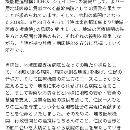
機能推進機構（JCHO、ジェイコー）の病院として、より一
層地域医療に貢献すべく基幹病院としての責務を果たす
ことが求められています。そして、令和の幕開けとなっ
た2019年、8月28日をもって当院は東京都知事より『地域
医療支援病院』の承認を受けました。地域の医療機関の先
生方との堅固な連携のもと、それぞれの役割を尊重しな
がら、当院が持つ診療・病床機能を存分に発揮していく
所存です。
当院は、地域医療支援病院となっての新たな抱負とし
て、『地域が創る病院、病院が創る地域』を掲げ、住民の
皆様方、そして医療機関の先生方のニーズにしっかりと
応えることで、地域に求められ愛される病院となるこ
と、そして警察や消防などと同様に地域の安心・安全の
基盤を支え、良質な医療の提供を通じて、住民一人ひと
りの生活を尊重しつつ幸せな地域社会の実現に貢献する
ことを使命といたしました。そのために、地域医療機
関、行政機関との連携はもちろんのこと、住民の皆様と
の触れ合いを大切にしながら病院の役目を果たしていき