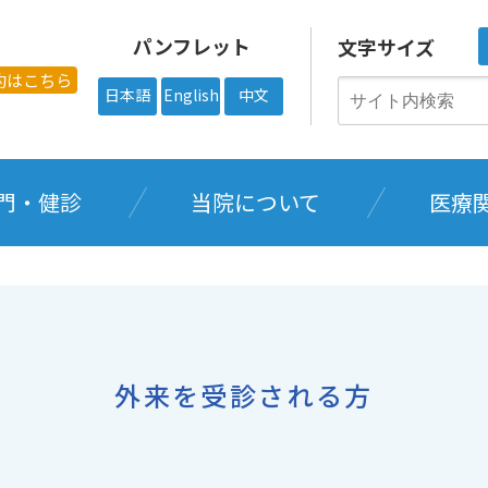
パンフレット
文字サイズ
約はこちら
日本語
English
中文
門・健診
当院について
医療
外来を受診される方