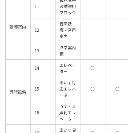
11
者誘導用
ブロック
音声誘
誘導案内
12
導・音声
案内
点字案内
13
板
エレベー
14
○
ター
車いす対
15
応エレベ
○
○
昇降設備
ーター
点字・音
16
声付エレ
ベーター
車いす貸
17
○
○