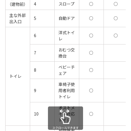
4
スロープ
○
○
（建物前）
主な外部
5
自動ドア
○
○
出入口
洋式トイ
6
○
○
レ
おむつ交
7
○
換台
ベビーチ
8
○
ェア
トイレ
車椅子使
9
用者利用
○
トイレ
オストメ
10
イト対応
○
トイレ
スクロールできます
視覚障害