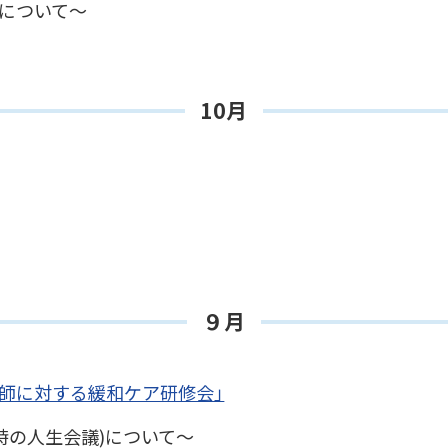
ルについて～
10月
９月
師に対する緩和ケア研修会」
の時の人生会議)について～