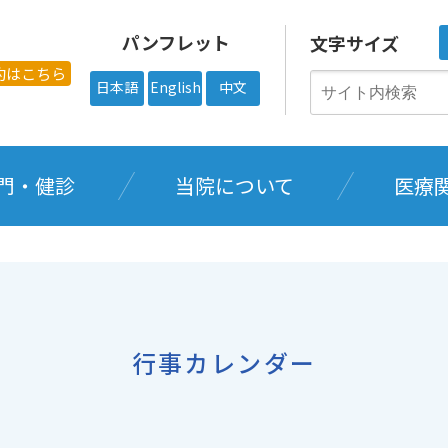
パンフレット
文字サイズ
約はこちら
日本語
English
中文
門・健診
当院について
医療
行事カレンダー