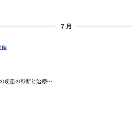
７月
開催
～足の疾患の診断と治療～